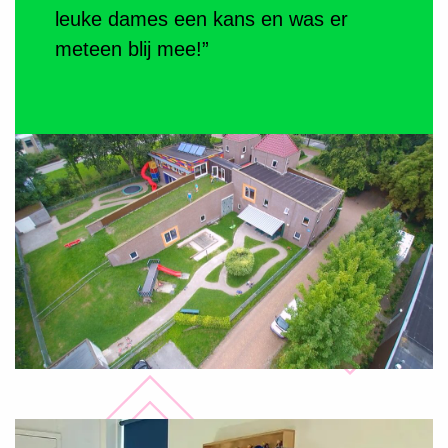
leuke dames een kans en was er
meteen blij mee!”