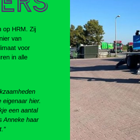
en op HRM. Zij
nier van
limaat voor
en in alle
erkzaamheden
 eigenaar hier.
kje een aantal
s Anneke haar
t.”