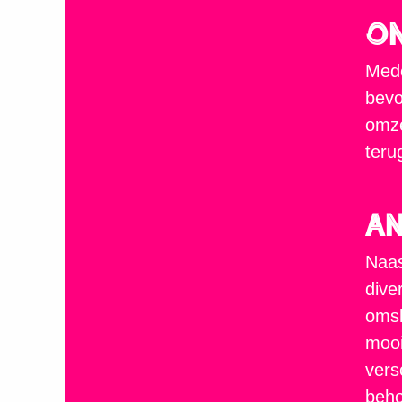
On
Mede
bevo
omze
teru
A
Naa
dive
omsl
mooi
vers
beho