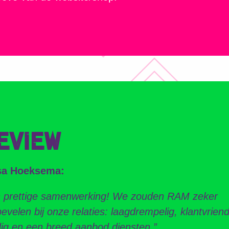
EVIEW
sa Hoeksema:
 prettige samenwerking! We zouden RAM zeker
evelen bij onze relaties: laagdrempelig, klantvriende
ig en een breed aanbod diensten.”