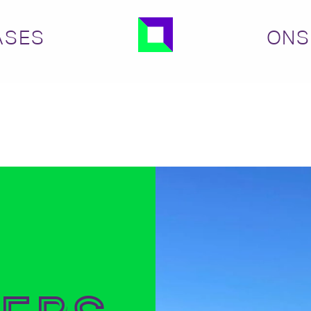
ASES
ONS
ers