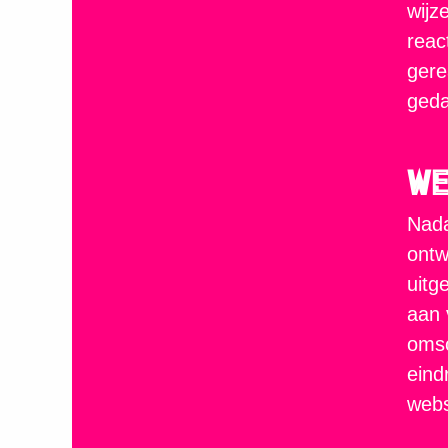
wijz
reac
gere
geda
W
Nada
ontw
uitg
aan 
omsc
eind
webs