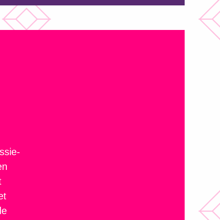
ssie-
en
t
et
de