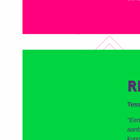
R
Tes
“Een
aanb
kund