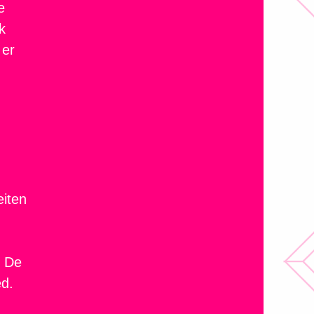
e
k
 er
eiten
. De
ed.