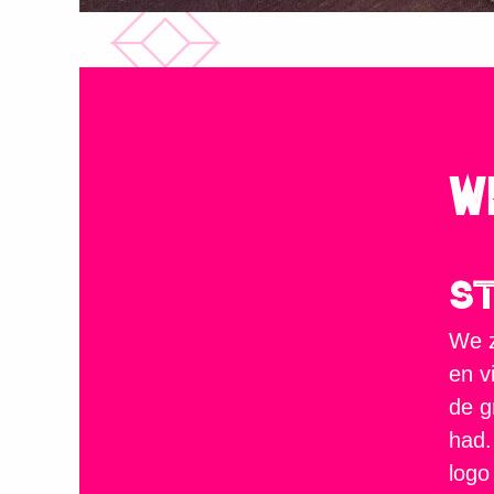
W
St
We z
en v
de g
had.
logo