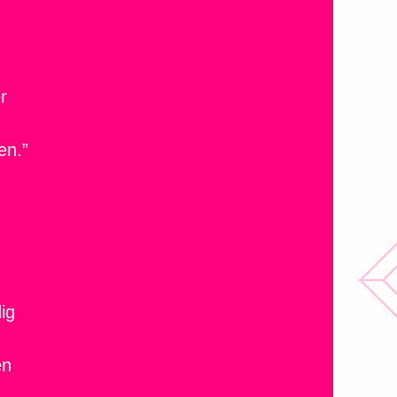
r
en.”
ig
en