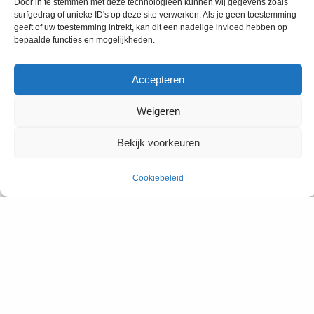
Door in te stemmen met deze technologieën kunnen wij gegevens zoals
surfgedrag of unieke ID's op deze site verwerken. Als je geen toestemming
geeft of uw toestemming intrekt, kan dit een nadelige invloed hebben op
bepaalde functies en mogelijkheden.
Accepteren
Weigeren
Bekijk voorkeuren
Cookiebeleid
Bekijk onze:
KLANT­