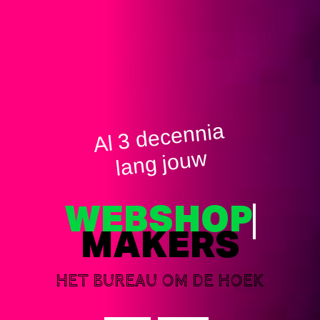
Al 3 decennia
lang jouw
WEBSHOP
MAKERS
Het bureau om de hoek